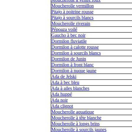
Moucherolle vermillon
Pitajo à poitrine rousse
Pitajo à sourcils blancs
Moucherolle riverain
Pépoaza voilé
Gaucho à bec noir
Dormilon fluviatile
Dormilon à calotte rousse
Dormilon à sourcils blancs
Dormilon de Junin
Dormilon à front blanc
Dormilon à nuque jaune
Ada de Jelski
Ada à bec bleu
Ada à ailes blanches
Ada huppé
Ada noir
Ada clignot
Moucherolle aquatique
Moucherolle à tête blanche
Moucherolle à longs brins
Moucherolle à sourcils jaunes