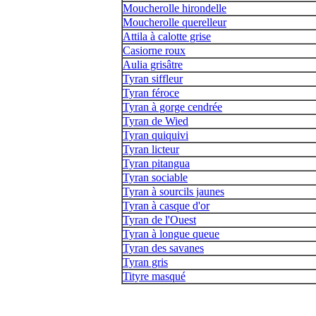
Moucherolle hirondelle
Moucherolle querelleur
Attila à calotte grise
Casiorne roux
Aulia grisâtre
Tyran siffleur
Tyran féroce
Tyran à gorge cendrée
Tyran de Wied
Tyran quiquivi
Tyran licteur
Tyran pitangua
Tyran sociable
Tyran à sourcils jaunes
Tyran à casque d'or
Tyran de l'Ouest
Tyran à longue queue
Tyran des savanes
Tyran gris
Tityre masqué