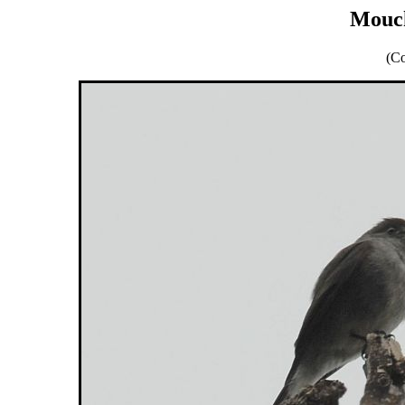
Mouch
(Co