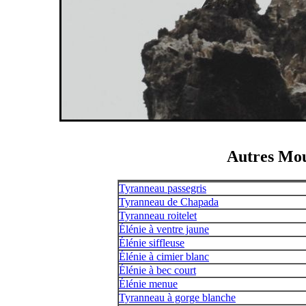
Autres Mou
Tyranneau passegris
Tyranneau de Chapada
Tyranneau roitelet
Élénie à ventre jaune
Élénie siffleuse
Élénie à cimier blanc
Élénie à bec court
Élénie menue
Tyranneau à gorge blanche