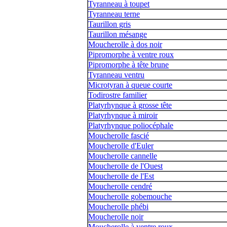
Tyranneau à toupet
Tyranneau terne
Taurillon gris
Taurillon mésange
Moucherolle à dos noir
Pipromorphe à ventre roux
Pipromorphe à tête brune
Tyranneau ventru
Microtyran à queue courte
Todirostre familier
Platyrhynque à grosse tête
Platyrhynque à miroir
Platyrhynque poliocéphale
Moucherolle fascié
Moucherolle d'Euler
Moucherolle cannelle
Moucherolle de l'Ouest
Moucherolle de l'Est
Moucherolle cendré
Moucherolle gobemouche
Moucherolle phébi
Moucherolle noir
Moucherolle à ventre roux