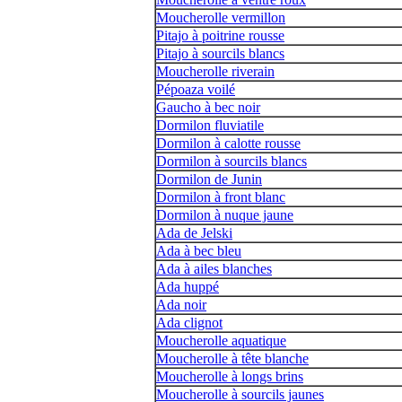
Moucherolle vermillon
Pitajo à poitrine rousse
Pitajo à sourcils blancs
Moucherolle riverain
Pépoaza voilé
Gaucho à bec noir
Dormilon fluviatile
Dormilon à calotte rousse
Dormilon à sourcils blancs
Dormilon de Junin
Dormilon à front blanc
Dormilon à nuque jaune
Ada de Jelski
Ada à bec bleu
Ada à ailes blanches
Ada huppé
Ada noir
Ada clignot
Moucherolle aquatique
Moucherolle à tête blanche
Moucherolle à longs brins
Moucherolle à sourcils jaunes