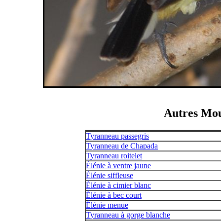
Autres Mou
Tyranneau passegris
Tyranneau de Chapada
Tyranneau roitelet
Élénie à ventre jaune
Élénie siffleuse
Élénie à cimier blanc
Élénie à bec court
Élénie menue
Tyranneau à gorge blanche