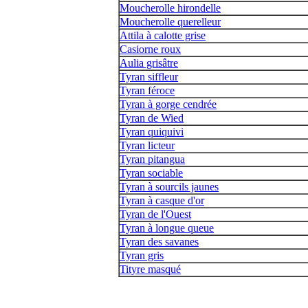
Moucherolle hirondelle
Moucherolle querelleur
Attila à calotte grise
Casiorne roux
Aulia grisâtre
Tyran siffleur
Tyran féroce
Tyran à gorge cendrée
Tyran de Wied
Tyran quiquivi
Tyran licteur
Tyran pitangua
Tyran sociable
Tyran à sourcils jaunes
Tyran à casque d'or
Tyran de l'Ouest
Tyran à longue queue
Tyran des savanes
Tyran gris
Tityre masqué