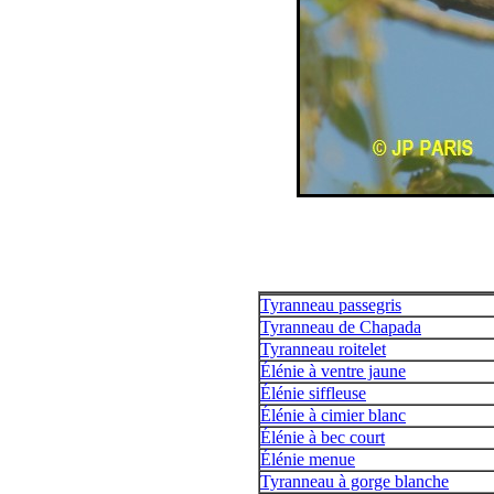
Tyranneau passegris
Tyranneau de Chapada
Tyranneau roitelet
Élénie à ventre jaune
Élénie siffleuse
Élénie à cimier blanc
Élénie à bec court
Élénie menue
Tyranneau à gorge blanche