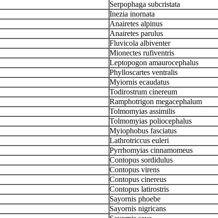
Serpophaga subcristata
Inezia inornata
Anairetes alpinus
Anairetes parulus
Fluvicola albiventer
Mionectes rufiventris
Leptopogon amaurocephalus
Phylloscartes ventralis
Myiornis ecaudatus
Todirostrum cinereum
Ramphotrigon megacephalum
Tolmomyias assimilis
Tolmomyias poliocephalus
Myiophobus fasciatus
Lathrotriccus euleri
Pyrrhomyias cinnamomeus
Contopus sordidulus
Contopus virens
Contopus cinereus
Contopus latirostris
Sayornis phoebe
Sayornis nigricans