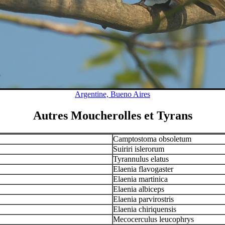
Argentine, Bueno Aires
Autres Moucherolles et Tyrans
Camptostoma obsoletum
Suiriri islerorum
Tyrannulus elatus
Elaenia flavogaster
Elaenia martinica
Elaenia albiceps
Elaenia parvirostris
Elaenia chiriquensis
Mecocerculus leucophrys