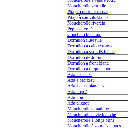
Moucherolle à ventre roux
Moucherolle vermillon
Pitajo à poitrine rousse
Pitajo à sourcils blancs
Moucherolle riverain
Pépoaza voilé
Gaucho à bec noir
Dormilon fluviatile
Dormilon à calotte rousse
Dormilon à sourcils blancs
Dormilon de Junin
Dormilon à front blanc
Dormilon à nuque jaune
Ada de Jelski
Ada à bec bleu
Ada à ailes blanches
Ada huppé
Ada noir
Ada clignot
Moucherolle aquatique
Moucherolle à tête blanche
Moucherolle à longs brins
Moucherolle à sourcils jaunes