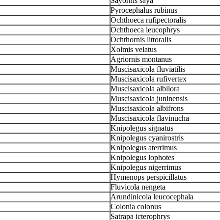
Sayornis saya
Pyrocephalus rubinus
Ochthoeca rufipectoralis
Ochthoeca leucophrys
Ochthornis littoralis
Xolmis velatus
Agriornis montanus
Muscisaxicola fluviatilis
Muscisaxicola rufivertex
Muscisaxicola albilora
Muscisaxicola juninensis
Muscisaxicola albifrons
Muscisaxicola flavinucha
Knipolegus signatus
Knipolegus cyanirostris
Knipolegus aterrimus
Knipolegus lophotes
Knipolegus nigerrimus
Hymenops perspicillatus
Fluvicola nengeta
Arundinicola leucocephala
Colonia colonus
Satrapa icterophrys