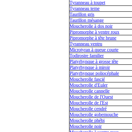
Tyranneau à toupet
Tyranneau terne
Taurillon gris
Taurillon mésange
Moucherolle à dos noir
Pipromorphe à ventre roux
Pipromorphe à tête brune
Tyranneau ventru
Microtyran à queue courte
Todirostre familier
Platyrhynque à grosse tête
Platyrhynque à miroir
Platyrhynque poliocéphale
Moucherolle fascié
Moucherolle d'Euler
Moucherolle cannelle
Moucherolle de l'Ouest
Moucherolle de l'Est
Moucherolle cendré
Moucherolle gobemouche
Moucherolle phébi
Moucherolle noir