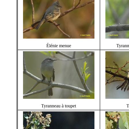
Élénie menue
Tyrann
Tyranneau à toupet
T