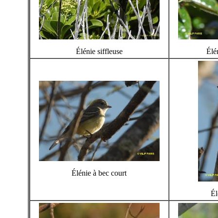
Élénie siffleuse
Élé
Élénie à bec court
Él