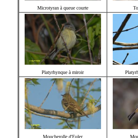
Microtyran à queue courte
To
Platyrhynque à miroir
Platyr
Moucherolle d'Euler
Mou