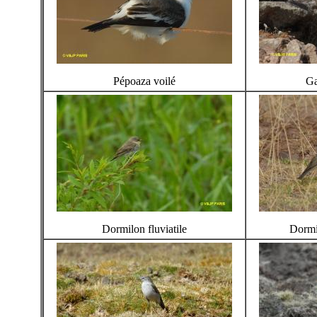
Pépoaza voilé
Ga
Dormilon fluviatile
Dormil