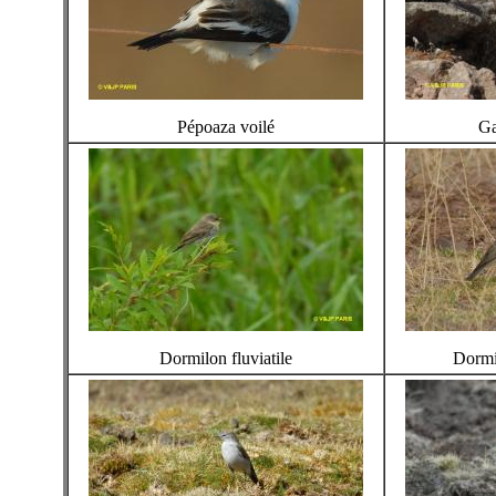
Pépoaza voilé
Ga
Dormilon fluviatile
Dormil