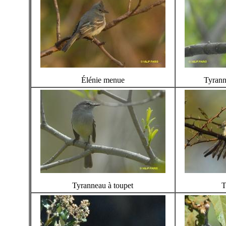
Élénie menue
Tyrann
Tyranneau à toupet
T