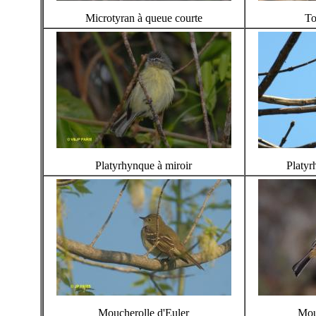
Microtyran à queue courte
To
Platyrhynque à miroir
Platyr
Moucherolle d'Euler
Mou