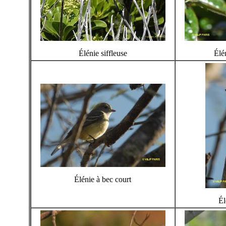
Élénie siffleuse
Élé
Élénie à bec court
Él