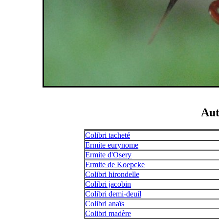
Aut
Colibri tacheté
Ermite eurynome
Ermite d'Osery
Ermite de Koepcke
Colibri hirondelle
Colibri jacobin
Colibri demi-deuil
Colibri anaïs
Colibri madère