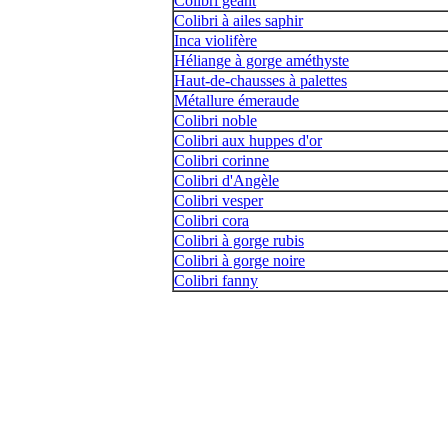
Colibri géant
Colibri à ailes saphir
Inca violifère
Héliange à gorge améthyste
Haut-de-chausses à palettes
Métallure émeraude
Colibri noble
Colibri aux huppes d'or
Colibri corinne
Colibri d'Angèle
Colibri vesper
Colibri cora
Colibri à gorge rubis
Colibri à gorge noire
Colibri fanny