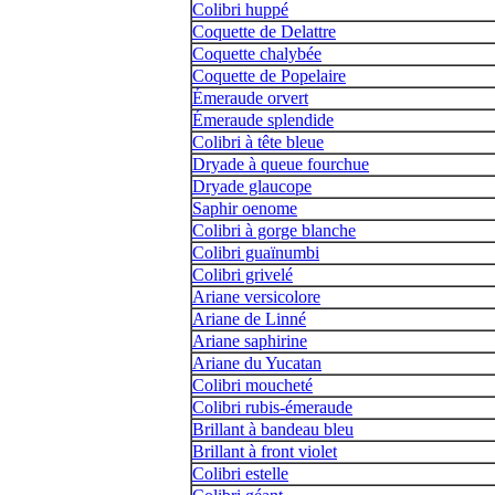
Colibri huppé
Coquette de Delattre
Coquette chalybée
Coquette de Popelaire
Émeraude orvert
Émeraude splendide
Colibri à tête bleue
Dryade à queue fourchue
Dryade glaucope
Saphir oenome
Colibri à gorge blanche
Colibri guaïnumbi
Colibri grivelé
Ariane versicolore
Ariane de Linné
Ariane saphirine
Ariane du Yucatan
Colibri moucheté
Colibri rubis-émeraude
Brillant à bandeau bleu
Brillant à front violet
Colibri estelle