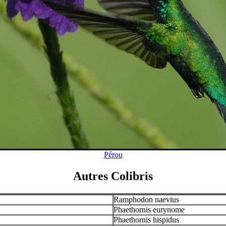
Pérou
Autres Colibris
Ramphodon naevius
Phaethornis eurynome
Phaethornis hispidus