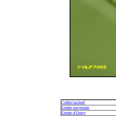
Colibri tacheté
Ermite eurynome
Ermite d'Osery