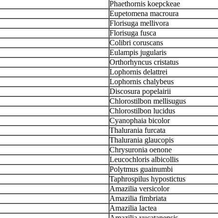
Phaethornis koepckeae
Eupetomena macroura
Florisuga mellivora
Florisuga fusca
Colibri coruscans
Eulampis jugularis
Orthorhyncus cristatus
Lophornis delattrei
Lophornis chalybeus
Discosura popelairii
Chlorostilbon mellisugus
Chlorostilbon lucidus
Cyanophaia bicolor
Thalurania furcata
Thalurania glaucopis
Chrysuronia oenone
Leucochloris albicollis
Polytmus guainumbi
Taphrospilus hypostictus
Amazilia versicolor
Amazilia fimbriata
Amazilia lactea
Amazilia yucatanensis