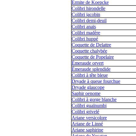
Ermite de Koepcke
Colibri hirondelle
Colibri jacobin
Colibri demi-deuil
Colibri anaïs
Colibri madère
Colibri huppé
Coquette de Delattre
Coquette chalybée
Coquette de Popelaire
Émeraude orvert
Émeraude splendide
Colibri à tête bleue
Dryade à queue fourchue
Dryade glaucope
Saphir oenome
Colibri à gorge blanche
Colibri guaïnumbi
Colibri grivelé
Ariane versicolore
Ariane de Linné
Ariane saphirine
Ariane du Yucatan