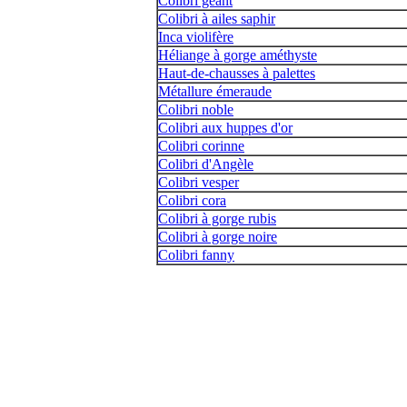
Colibri géant
Colibri à ailes saphir
Inca violifère
Héliange à gorge améthyste
Haut-de-chausses à palettes
Métallure émeraude
Colibri noble
Colibri aux huppes d'or
Colibri corinne
Colibri d'Angèle
Colibri vesper
Colibri cora
Colibri à gorge rubis
Colibri à gorge noire
Colibri fanny