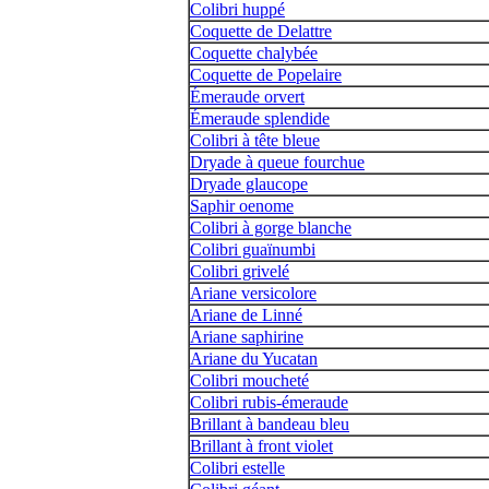
Colibri huppé
Coquette de Delattre
Coquette chalybée
Coquette de Popelaire
Émeraude orvert
Émeraude splendide
Colibri à tête bleue
Dryade à queue fourchue
Dryade glaucope
Saphir oenome
Colibri à gorge blanche
Colibri guaïnumbi
Colibri grivelé
Ariane versicolore
Ariane de Linné
Ariane saphirine
Ariane du Yucatan
Colibri moucheté
Colibri rubis-émeraude
Brillant à bandeau bleu
Brillant à front violet
Colibri estelle