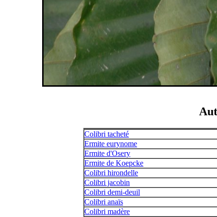
Aut
Colibri tacheté
Ermite eurynome
Ermite d'Osery
Ermite de Koepcke
Colibri hirondelle
Colibri jacobin
Colibri demi-deuil
Colibri anaïs
Colibri madère