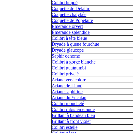
Colibri huppé
Coquette de Delattre
Coquette chalybée
Coquette de Popelaire
Émeraude orvert
Émeraude splendide
Colibri à tête bleue
Dryade à queue fourchue
Dryade glaucope
Saphir oenome
Colibri à gorge blanche
Colibri guaïnumbi
Colibri grivelé
Ariane versicolore
Ariane de Linné
Ariane saphirine
Ariane du Yucatan
Colibri moucheté
Colibri rubis-émeraude
Brillant à bandeau bleu
Brillant à front violet
Colibri estelle