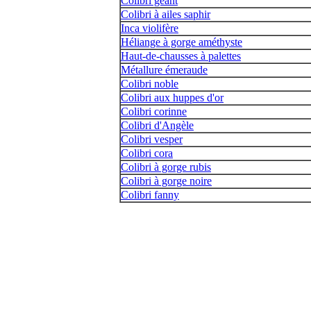
Colibri géant
Colibri à ailes saphir
Inca violifère
Héliange à gorge améthyste
Haut-de-chausses à palettes
Métallure émeraude
Colibri noble
Colibri aux huppes d'or
Colibri corinne
Colibri d'Angèle
Colibri vesper
Colibri cora
Colibri à gorge rubis
Colibri à gorge noire
Colibri fanny