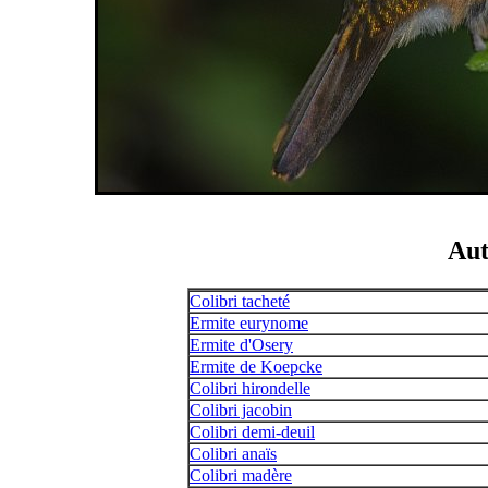
Aut
Colibri tacheté
Ermite eurynome
Ermite d'Osery
Ermite de Koepcke
Colibri hirondelle
Colibri jacobin
Colibri demi-deuil
Colibri anaïs
Colibri madère