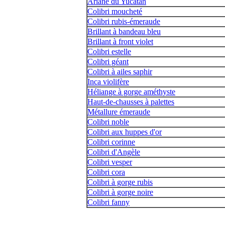
Ariane du Yucatan
Colibri moucheté
Colibri rubis-émeraude
Brillant à bandeau bleu
Brillant à front violet
Colibri estelle
Colibri géant
Colibri à ailes saphir
Inca violifère
Héliange à gorge améthyste
Haut-de-chausses à palettes
Métallure émeraude
Colibri noble
Colibri aux huppes d'or
Colibri corinne
Colibri d'Angèle
Colibri vesper
Colibri cora
Colibri à gorge rubis
Colibri à gorge noire
Colibri fanny