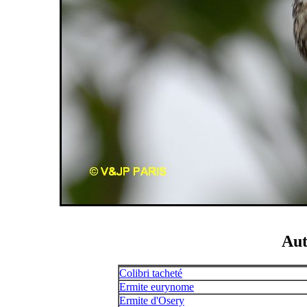
Aut
Colibri tacheté
Ermite eurynome
Ermite d'Osery