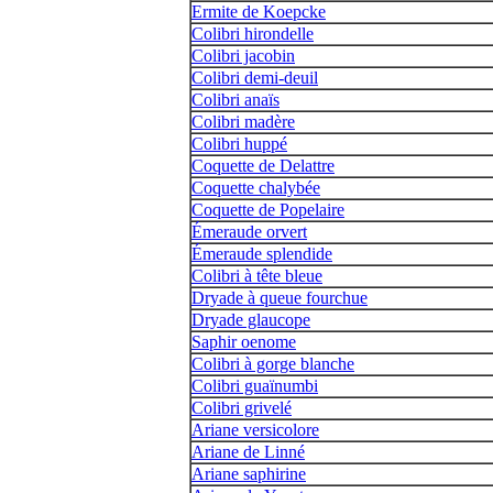
Ermite de Koepcke
Colibri hirondelle
Colibri jacobin
Colibri demi-deuil
Colibri anaïs
Colibri madère
Colibri huppé
Coquette de Delattre
Coquette chalybée
Coquette de Popelaire
Émeraude orvert
Émeraude splendide
Colibri à tête bleue
Dryade à queue fourchue
Dryade glaucope
Saphir oenome
Colibri à gorge blanche
Colibri guaïnumbi
Colibri grivelé
Ariane versicolore
Ariane de Linné
Ariane saphirine