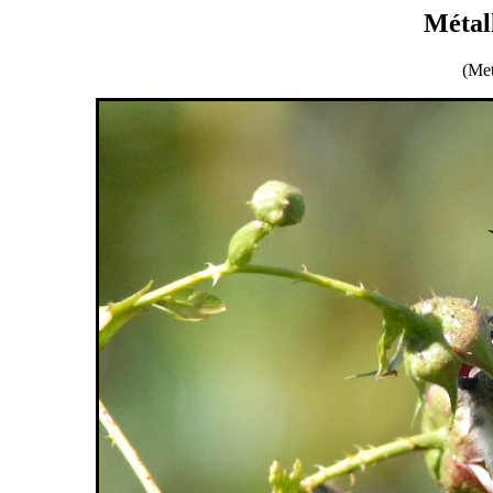
Métal
(Met