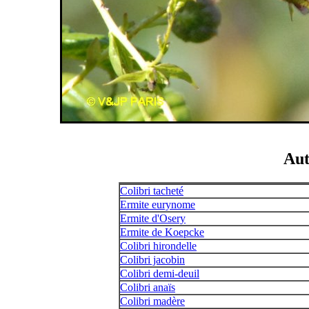
Aut
Colibri tacheté
Ermite eurynome
Ermite d'Osery
Ermite de Koepcke
Colibri hirondelle
Colibri jacobin
Colibri demi-deuil
Colibri anaïs
Colibri madère