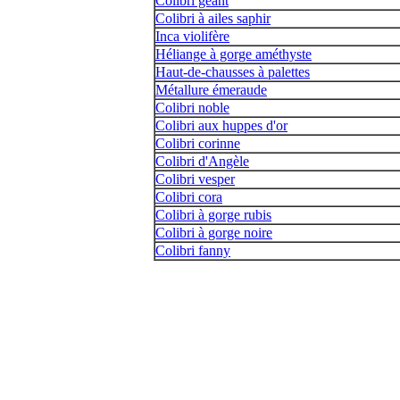
Colibri géant
Colibri à ailes saphir
Inca violifère
Héliange à gorge améthyste
Haut-de-chausses à palettes
Métallure émeraude
Colibri noble
Colibri aux huppes d'or
Colibri corinne
Colibri d'Angèle
Colibri vesper
Colibri cora
Colibri à gorge rubis
Colibri à gorge noire
Colibri fanny