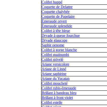
Colibri huppé
Coquette de Delattre
Coquette chalybée
Coquette de Popelaire
Émeraude orvert
Émeraude splendide
Colibri à tête bleue
Dryade à queue fourchue
Dryade glaucope
Saphir oenome
Colibri à gorge blanche
Colibri guaïnumbi
Colibri grivelé
Ariane versicolore
Ariane de Linné
Ariane saphirine
Ariane du Yucatan
Colibri moucheté
Colibri rubis-émeraude
Brillant à bandeau bleu
Brillant à front violet
Colibri estelle