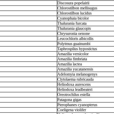
Discosura popelairii
Chlorostilbon mellisugus
Chlorostilbon lucidus
Cyanophaia bicolor
Thalurania furcata
Thalurania glaucopis
Chrysuronia oenone
Leucochloris albicollis
Polytmus guainumbi
Taphrospilus hypostictus
Amazilia versicolor
Amazilia fimbriata
Amazilia lactea
Amazilia yucatanensis
Adelomyia melanogenys
Clytolaema rubricauda
Heliodoxa aurescens
Heliodoxa leadbeateri
Oreotrochilus estella
Patagona gigas
Pterophanes cyanopterus
Coeligena violifer