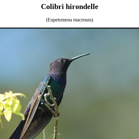
Colibri hirondelle
(Eupetomena macroura)