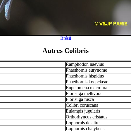
Brésil
Autres Colibris
Ramphodon naevius
Phaethornis eurynome
Phaethornis hispidus
Phaethornis koepckeae
Eupetomena macroura
Florisuga mellivora
Florisuga fusca
Colibri coruscans
Eulampis jugularis
Orthorhyncus cristatus
Lophornis delattrei
Lophornis chalybeus