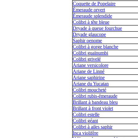
Coquette de Popelaire
Émeraude orvert
Émeraude splendide
Colibri à tête bleue
Dryade à queue fourchue
Dryade glaucope
Saphir oenome
Colibri à gorge blanche
Colibri guaïnumbi
Colibri grivelé
Ariane versicolore
Ariane de Linné
Ariane saphirine
Ariane du Yucatan
Colibri moucheté
Colibri rubis-émeraude
Brillant à bandeau bleu
Brillant à front violet
Colibri estelle
Colibri géant
Colibri à ailes saphir
Inca violifère