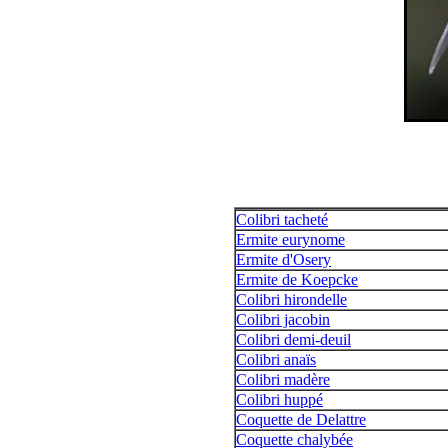
Colibri tacheté
Ermite eurynome
Ermite d'Osery
Ermite de Koepcke
Colibri hirondelle
Colibri jacobin
Colibri demi-deuil
Colibri anaïs
Colibri madère
Colibri huppé
Coquette de Delattre
Coquette chalybée